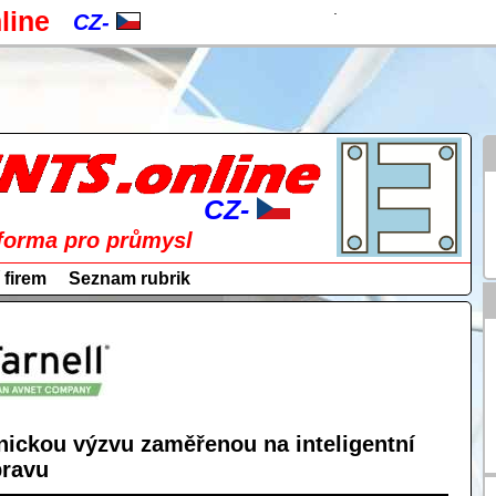
.
line
CZ-
EN-
CZ-
a
PL-
RU-
CZ-
forma pro průmysl
SK-
EN-
 firem
Seznam rubrik
DE-
CZ-
ES-
PL-
IT-
RU-
HU-
ickou výzvu zaměřenou na inteligentní
SK-
ravu
FR-