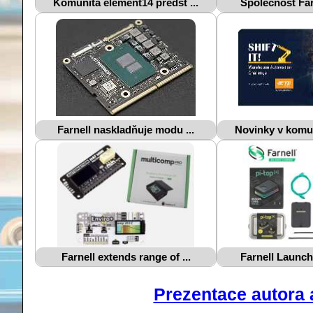
Komunita element14 předst ...
Společnost Farn
Farnell naskladňuje modu ...
Novinky v komun
Farnell extends range of ...
Farnell Launche
Prezentace autora a