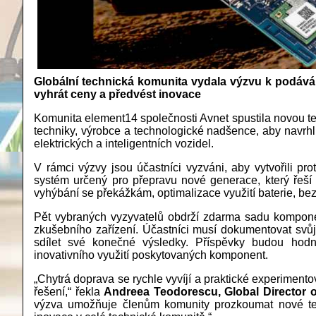
Globální technická komunita vydala výzvu k podává
vyhrát ceny a předvést inovace
Komunita element14 společnosti Avnet spustila novou tec
techniky, výrobce a technologické nadšence, aby navrhl
elektrických a inteligentních vozidel.
V rámci výzvy jsou účastníci vyzváni, aby vytvořili prot
systém určený pro přepravu nové generace, který řeší
vyhýbání se překážkám, optimalizace využití baterie, be
Pět vybraných vyzyvatelů obdrží zdarma sadu kompone
zkušebního zařízení. Účastníci musí dokumentovat svůj
sdílet své konečné výsledky. Příspěvky budou hodn
inovativního využití poskytovaných komponent.
„Chytrá doprava se rychle vyvíjí a praktické experimento
řešení,“ řekla
Andreea Teodorescu, Global Director 
výzva umožňuje členům komunity prozkoumat nové techn