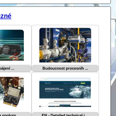
zné
ájení ...
Budoucnost procesníh ...
spolupr ...
EN - Detailed technical i ...