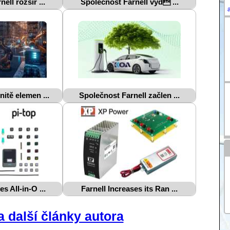
ell rozšiř ...
Společnost Farnell vyd ...
itě elemen ...
Společnost Farnell začlen ...
s All-in-O ...
Farnell Increases its Ran ...
 další články autora