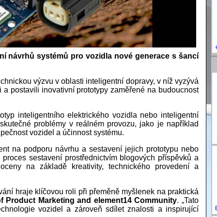
ní návrhů systémů pro vozidla nové generace s šancí
hnickou výzvu v oblasti inteligentní dopravy, v níž vyzývá
i a postavili inovativní prototypy zaměřené na budoucnost
otyp inteligentního elektrického vozidla nebo inteligentní
 skutečné problémy v reálném provozu, jako je například
zpečnost vozidel a účinnost systému.
nt na podporu návrhu a sestavení jejich prototypu nebo
 proces sestavení prostřednictvím blogových příspěvků a
oceny na základě kreativity, technického provedení a
vání hraje klíčovou roli při přeměně myšlenek na praktická
of Product Marketing and element14 Community
. „Tato
ologie vozidel a zároveň sdílet znalosti a inspirující