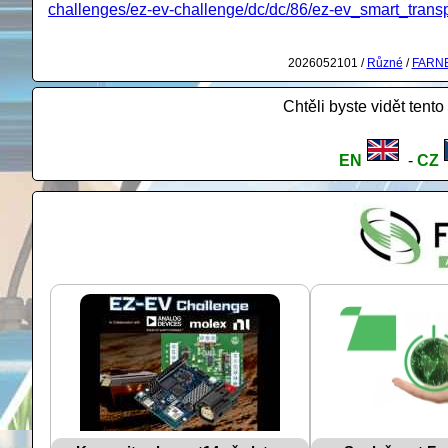
challenges/ez-ev-challenge/dc/dc/86/ez-ev_smart_transp
2026052101 /
Různé
/
FARN
Chtěli byste vidět tento
EN
-
CZ