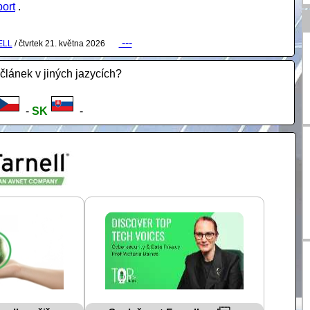
ort
.
---
ELL
/ čtvrtek 21. května 2026
 článek v jiných jazycích?
-
SK
-