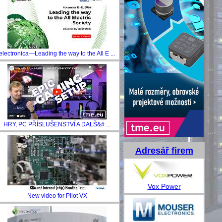
electronica—Leading the way to the All E ...
HRY, PC PŘÍSLUŠENSTVÍ A DALŠ&# ...
Adresář firem
Vox Power
New video for Pilot VX