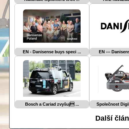
EN - Danisense buys speci ...
EN --- Danisens
Bosch a Cariad zvyšuj ...
Společnost Digi
Další člá