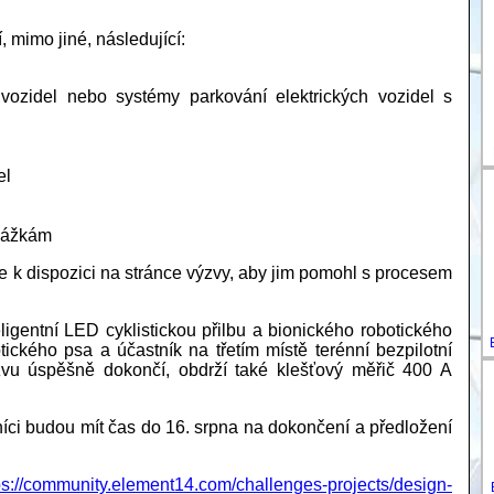
, mimo jiné, následující:
vozidel nebo systémy parkování elektrických vozidel s
el
ekážkám
je k dispozici na stránce výzvy, aby jim pomohl s procesem
teligentní LED cyklistickou přilbu a bionického robotického
ického psa a účastník na třetím místě terénní bezpilotní
výzvu úspěšně dokončí, obdrží také klešťový měřič 400 A
níci budou mít čas do 16. srpna na dokončení a předložení
ps://community.element14.com/challenges-projects/design-