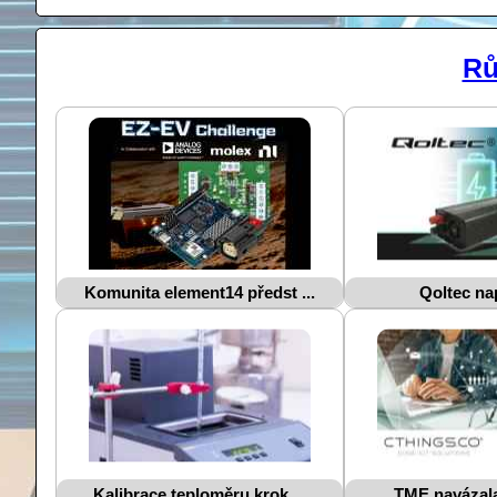
Rů
Komunita element14 předst ...
Qoltec nap
Kalibrace teploměru krok ...
TME navázala 