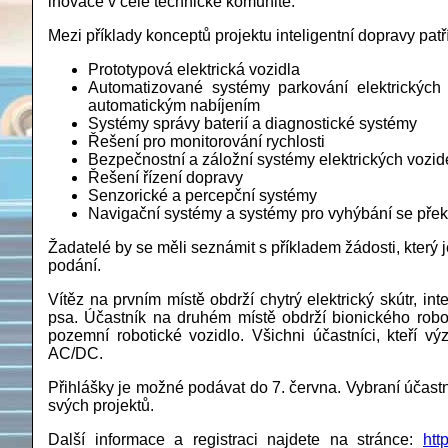
inovace v celé technické komunitě.“
Mezi příklady konceptů projektu inteligentní dopravy patří
Prototypová elektrická vozidla
Automatizované systémy parkování elektrických 
automatickým nabíjením
Systémy správy baterií a diagnostické systémy
Řešení pro monitorování rychlosti
Bezpečnostní a záložní systémy elektrických vozid
Řešení řízení dopravy
Senzorické a percepční systémy
Navigační systémy a systémy pro vyhýbání se př
Žadatelé by se měli seznámit s příkladem žádosti, který 
podání.
Vítěz na prvním místě obdrží chytrý elektrický skútr, in
psa. Účastník na druhém místě obdrží bionického robot
pozemní robotické vozidlo. Všichni účastníci, kteří 
AC/DC.
Přihlášky je možné podávat do 7. června. Vybraní účast
svých projektů.
Další informace a registraci najdete na stránce:
htt