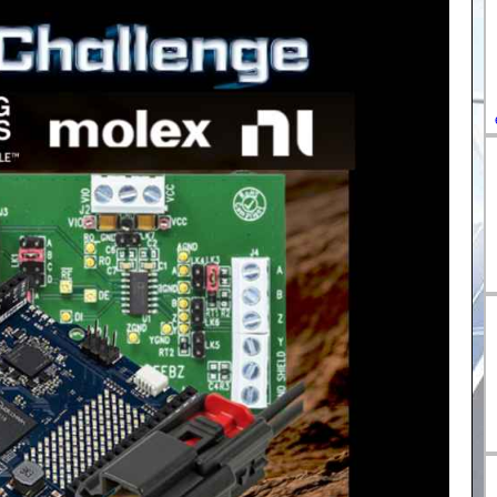
DE-
ES-
IT-
HU-
FR-