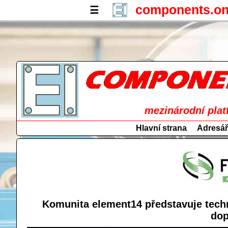
components.on
☰
mezinárodní plat
Hlavní strana
Adresář
Komunita element14 představuje techn
dop