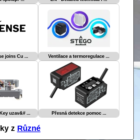
e joins Cu ...
Ventilace a termoregulace ...
Key uzav&# ...
Přesná detekce pomoc ...
nky z
Různé