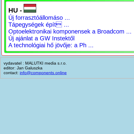
HU -
Új forrasztóállomáso ...
Tápegységek épít ...
Optoelektronikai komponensek a Broadcom ...
Új ajánlat a GW Instektől
A technológiai hő jövője: a Ph ...
vydavatel : MALUTKI media s.r.o.
editor: Jan Galuszka
contact:
info@components.online