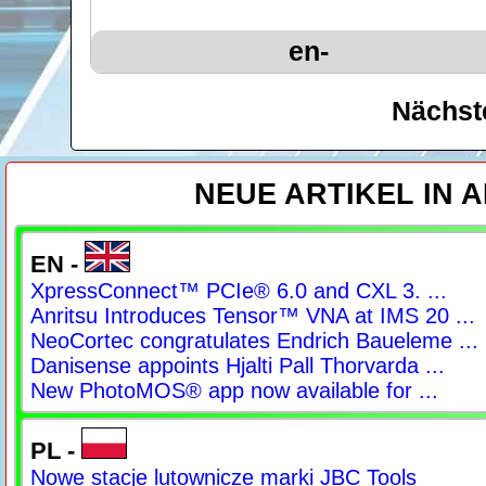
en-
Nächst
NEUE ARTIKEL IN 
EN -
XpressConnect™ PCIe® 6.0 and CXL 3. ...
Anritsu Introduces Tensor™ VNA at IMS 20 ...
NeoCortec congratulates Endrich Baueleme ...
Danisense appoints Hjalti Pall Thorvarda ...
New PhotoMOS® app now available for ...
PL -
Nowe stacje lutownicze marki JBC Tools