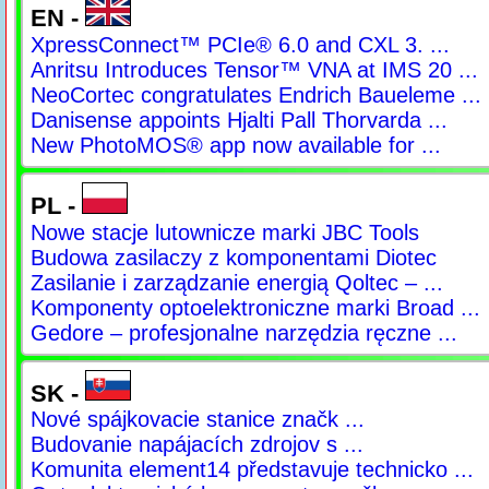
EN -
XpressConnect™ PCIe® 6.0 and CXL 3. ...
Anritsu Introduces Tensor™ VNA at IMS 20 ...
NeoCortec congratulates Endrich Baueleme ...
Danisense appoints Hjalti Pall Thorvarda ...
New PhotoMOS® app now available for ...
PL -
Nowe stacje lutownicze marki JBC Tools
Budowa zasilaczy z komponentami Diotec
Zasilanie i zarządzanie energią Qoltec – ...
Komponenty optoelektroniczne marki Broad ...
Gedore – profesjonalne narzędzia ręczne ...
SK -
Nové spájkovacie stanice značk ...
Budovanie napájacích zdrojov s ...
Komunita element14 představuje technicko ...