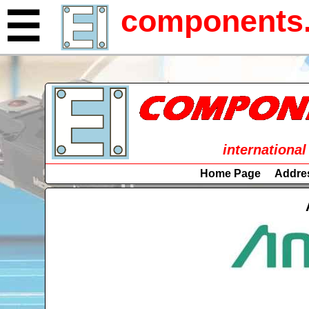
components.
☰
international
Home Page
Addre