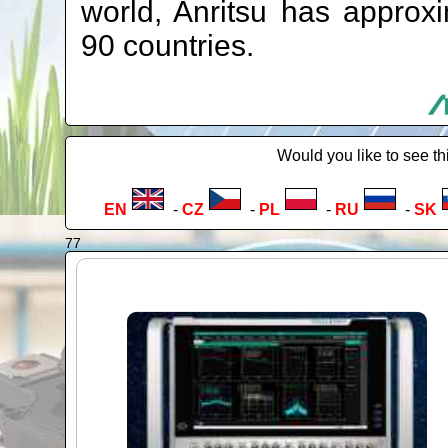
world, Anritsu has approx
90 countries.
Would you like to see th
EN
-
CZ
-
PL
-
RU
-
SK
77