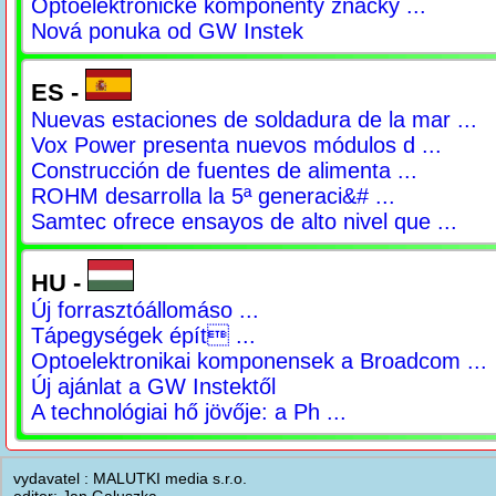
Optoelektronické komponenty značky ...
Nová ponuka od GW Instek
ES -
Nuevas estaciones de soldadura de la mar ...
Vox Power presenta nuevos módulos d ...
Construcción de fuentes de alimenta ...
ROHM desarrolla la 5ª generaci&# ...
Samtec ofrece ensayos de alto nivel que ...
HU -
Új forrasztóállomáso ...
Tápegységek épít ...
Optoelektronikai komponensek a Broadcom ...
Új ajánlat a GW Instektől
A technológiai hő jövője: a Ph ...
vydavatel : MALUTKI media s.r.o.
editor: Jan Galuszka