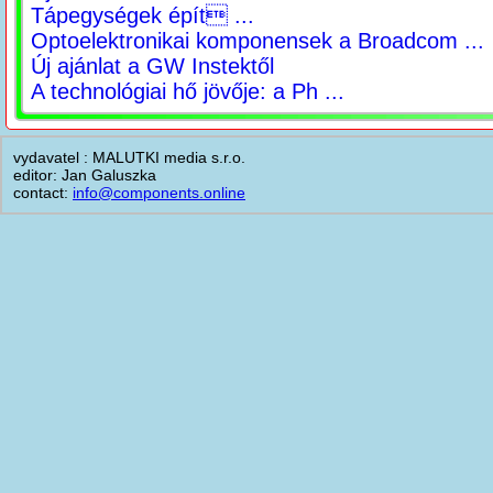
Tápegységek épít ...
Optoelektronikai komponensek a Broadcom ...
Új ajánlat a GW Instektől
A technológiai hő jövője: a Ph ...
vydavatel : MALUTKI media s.r.o.
editor: Jan Galuszka
contact:
info@components.online