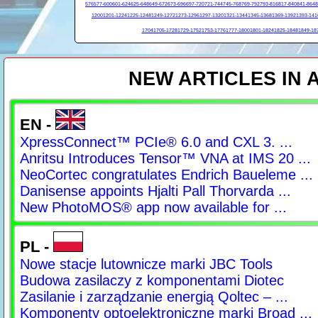
576
577-600
601-624
625-648
649-672
673-696
697-720
721-744
745-768
769-792
793-816
817-840
841-864
8
1200
1201-1224
1225-1248
1249-1272
1273-1296
1297-1320
1321-1344
1345-1368
1369-1392
1393-141
1704
1705-1728
1729-1752
1753-1776
1777-1800
1801-1824
1825-1848
1849-18
NEW ARTICLES IN
EN -
XpressConnect™ PCIe® 6.0 and CXL 3. ...
Anritsu Introduces Tensor™ VNA at IMS 20 ...
NeoCortec congratulates Endrich Baueleme ...
Danisense appoints Hjalti Pall Thorvarda ...
New PhotoMOS® app now available for ...
PL -
Nowe stacje lutownicze marki JBC Tools
Budowa zasilaczy z komponentami Diotec
Zasilanie i zarządzanie energią Qoltec – ...
Komponenty optoelektroniczne marki Broad ...