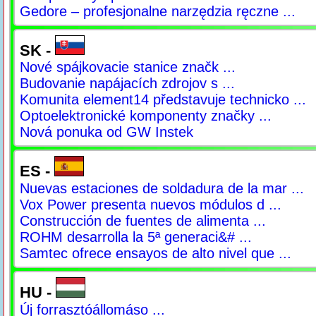
Gedore – profesjonalne narzędzia ręczne ...
SK -
Nové spájkovacie stanice značk ...
Budovanie napájacích zdrojov s ...
Komunita element14 představuje technicko ...
Optoelektronické komponenty značky ...
Nová ponuka od GW Instek
ES -
Nuevas estaciones de soldadura de la mar ...
Vox Power presenta nuevos módulos d ...
Construcción de fuentes de alimenta ...
ROHM desarrolla la 5ª generaci&# ...
Samtec ofrece ensayos de alto nivel que ...
HU -
Új forrasztóállomáso ...