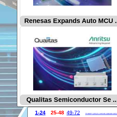
Renesas Expands Auto MCU ..
Qualitas Semiconductor Se ..
1-24
25-48
49-72
73-96
97-120
121-144
145-168
169-192
1