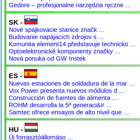
Gedore – profesjonalne narzędzia ręczne ...
SK -
Nové spájkovacie stanice značk ...
Budovanie napájacích zdrojov s ...
Komunita element14 představuje technicko ...
Optoelektronické komponenty značky ...
Nová ponuka od GW Instek
ES -
Nuevas estaciones de soldadura de la mar ...
Vox Power presenta nuevos módulos d ...
Construcción de fuentes de alimenta ...
ROHM desarrolla la 5ª generaci&# ...
Samtec ofrece ensayos de alto nivel que ...
HU -
Új forrasztóállomáso ...