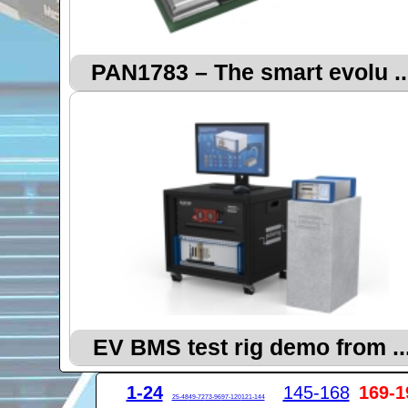
PAN1783 – The smart evolu ..
EV BMS test rig demo from ..
1-24
145-168
169-1
25-48
49-72
73-96
97-120
121-144