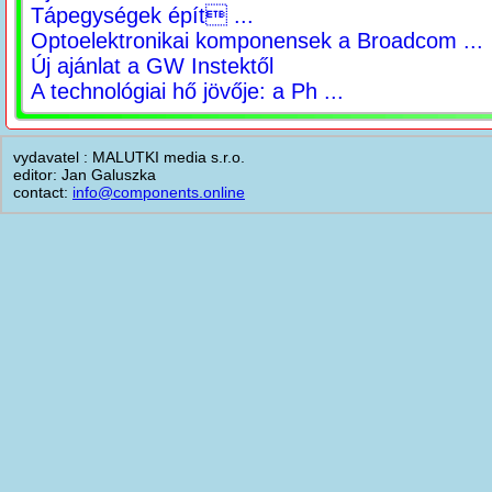
Tápegységek épít ...
Optoelektronikai komponensek a Broadcom ...
Új ajánlat a GW Instektől
A technológiai hő jövője: a Ph ...
vydavatel : MALUTKI media s.r.o.
editor: Jan Galuszka
contact:
info@components.online