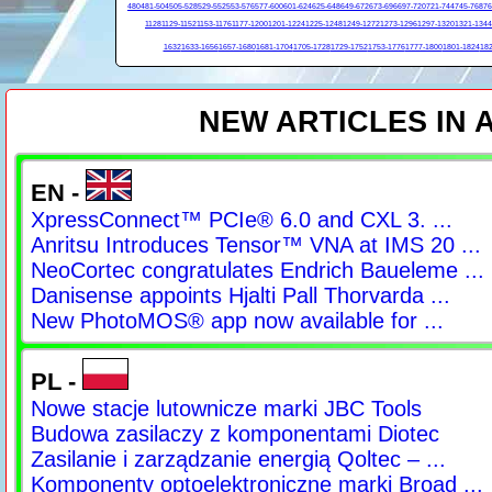
480
481-504
505-528
529-552
553-576
577-600
601-624
625-648
649-672
673-696
697-720
721-744
745-768
76
1128
1129-1152
1153-1176
1177-1200
1201-1224
1225-1248
1249-1272
1273-1296
1297-1320
1321-1344
1632
1633-1656
1657-1680
1681-1704
1705-1728
1729-1752
1753-1776
1777-1800
1801-1824
182
NEW ARTICLES IN
EN -
XpressConnect™ PCIe® 6.0 and CXL 3. ...
Anritsu Introduces Tensor™ VNA at IMS 20 ...
NeoCortec congratulates Endrich Baueleme ...
Danisense appoints Hjalti Pall Thorvarda ...
New PhotoMOS® app now available for ...
PL -
Nowe stacje lutownicze marki JBC Tools
Budowa zasilaczy z komponentami Diotec
Zasilanie i zarządzanie energią Qoltec – ...
Komponenty optoelektroniczne marki Broad ...