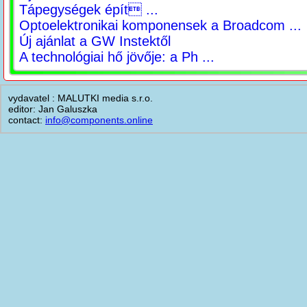
Tápegységek épít ...
Optoelektronikai komponensek a Broadcom ...
Új ajánlat a GW Instektől
A technológiai hő jövője: a Ph ...
vydavatel : MALUTKI media s.r.o.
editor: Jan Galuszka
contact:
info@components.online