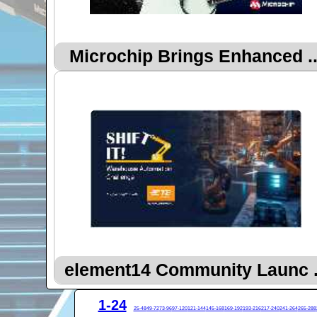
Microchip Brings Enhanced ..
element14 Community Launc .
1-24
25-48
49-72
73-96
97-120
121-144
145-168
169-192
193-216
217-240
241-264
265-288