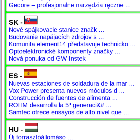
Gedore – profesjonalne narzędzia ręczne ...
SK -
Nové spájkovacie stanice značk ...
Budovanie napájacích zdrojov s ...
Komunita element14 představuje technicko ...
Optoelektronické komponenty značky ...
Nová ponuka od GW Instek
ES -
Nuevas estaciones de soldadura de la mar ...
Vox Power presenta nuevos módulos d ...
Construcción de fuentes de alimenta ...
ROHM desarrolla la 5ª generaci&# ...
Samtec ofrece ensayos de alto nivel que ...
HU -
Új forrasztóállomáso ...