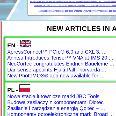
480
481-504
505-528
529-552
553-576
577-600
601-624
625-648
649-672
673-696
697-720
721-744
745-768
76
1128
1129-1152
1153-1176
1177-1200
1201-1224
1225-1248
1249-1272
1273-1296
1297-1320
1321-1344
1632
1633-1656
1657-1680
1681-1704
1705-1728
1729-1752
1753-1776
1777-1800
1801-1824
182
NEW ARTICLES IN
EN -
XpressConnect™ PCIe® 6.0 and CXL 3. ...
Anritsu Introduces Tensor™ VNA at IMS 20 ...
NeoCortec congratulates Endrich Baueleme ...
Danisense appoints Hjalti Pall Thorvarda ...
New PhotoMOS® app now available for ...
PL -
Nowe stacje lutownicze marki JBC Tools
Budowa zasilaczy z komponentami Diotec
Zasilanie i zarządzanie energią Qoltec – ...
Komponenty optoelektroniczne marki Broad ...