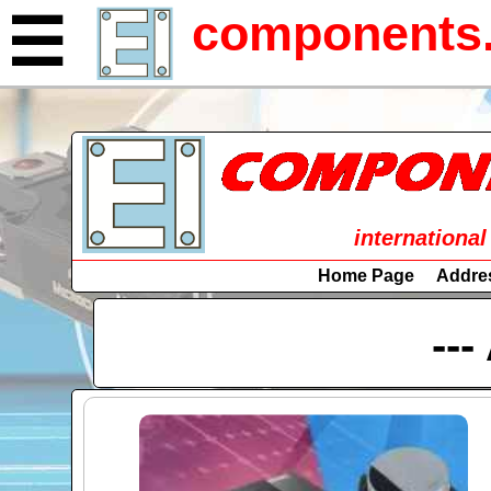
components.
☰
international
Home Page
Addre
---