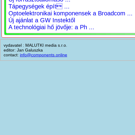
Tápegységek épít ...
Optoelektronikai komponensek a Broadcom ...
Új ajánlat a GW Instektől
A technológiai hő jövője: a Ph ...
vydavatel : MALUTKI media s.r.o.
editor: Jan Galuszka
contact:
info@components.online