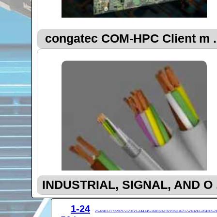
congatec COM-HPC Client m .
INDUSTRIAL, SIGNAL, AND O .
1-24
25-48
49-72
73-96
97-120
121-144
145-168
169-192
193-216
217-240
241-264
265-2