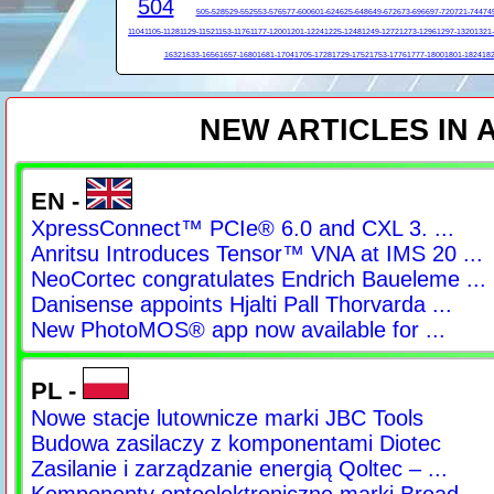
504
505-528
529-552
553-576
577-600
601-624
625-648
649-672
673-696
697-720
721-744
74
1104
1105-1128
1129-1152
1153-1176
1177-1200
1201-1224
1225-1248
1249-1272
1273-1296
1297-1320
1321
1632
1633-1656
1657-1680
1681-1704
1705-1728
1729-1752
1753-1776
1777-1800
1801-1824
182
NEW ARTICLES IN
EN -
XpressConnect™ PCIe® 6.0 and CXL 3. ...
Anritsu Introduces Tensor™ VNA at IMS 20 ...
NeoCortec congratulates Endrich Baueleme ...
Danisense appoints Hjalti Pall Thorvarda ...
New PhotoMOS® app now available for ...
PL -
Nowe stacje lutownicze marki JBC Tools
Budowa zasilaczy z komponentami Diotec
Zasilanie i zarządzanie energią Qoltec – ...
Komponenty optoelektroniczne marki Broad ...