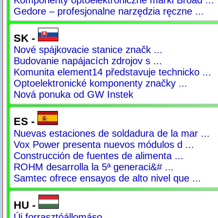
Gedore – profesjonalne narzędzia ręczne ...
SK -
Nové spájkovacie stanice značk ...
Budovanie napájacích zdrojov s ...
Komunita element14 představuje technicko ...
Optoelektronické komponenty značky ...
Nová ponuka od GW Instek
ES -
Nuevas estaciones de soldadura de la mar ...
Vox Power presenta nuevos módulos d ...
Construcción de fuentes de alimenta ...
ROHM desarrolla la 5ª generaci&# ...
Samtec ofrece ensayos de alto nivel que ...
HU -
Új forrasztóállomáso ...