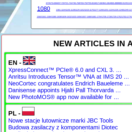
672
673-696
697-720
721-744
745-768
769-792
793-816
817-840
841-864
865-888
889-912
913-9
1080
1081-1104
1105-1128
1129-1152
1153-1176
1177-1200
1201-1224
1225-1248
1249-12
1560
1561-1584
1585-1608
1609-1632
1633-1656
1657-1680
1681-1704
1705-1728
1729-1752
1753-1776
NEW ARTICLES IN
EN -
XpressConnect™ PCIe® 6.0 and CXL 3. ...
Anritsu Introduces Tensor™ VNA at IMS 20 ...
NeoCortec congratulates Endrich Baueleme ...
Danisense appoints Hjalti Pall Thorvarda ...
New PhotoMOS® app now available for ...
PL -
Nowe stacje lutownicze marki JBC Tools
Budowa zasilaczy z komponentami Diotec