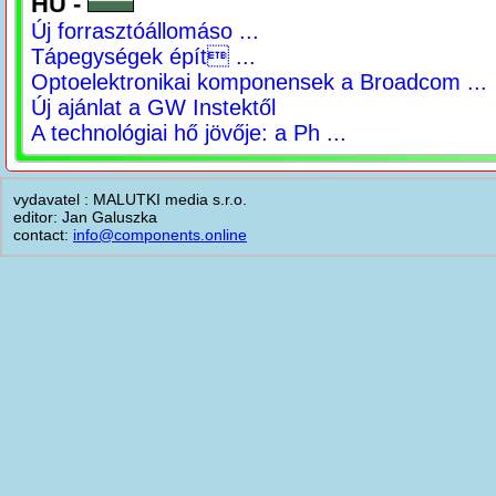
HU -
Új forrasztóállomáso ...
Tápegységek épít ...
Optoelektronikai komponensek a Broadcom ...
Új ajánlat a GW Instektől
A technológiai hő jövője: a Ph ...
vydavatel : MALUTKI media s.r.o.
editor: Jan Galuszka
contact:
info@components.online