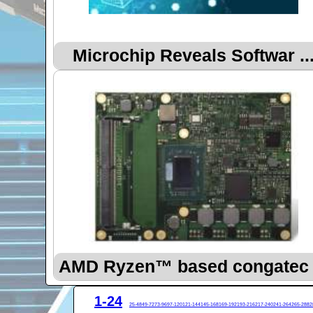
Microchip Reveals Softwar ..
AMD Ryzen™ based congatec .
1-24
25-48
49-72
73-96
97-120
121-144
145-168
169-192
193-216
217-240
241-264
265-288
2