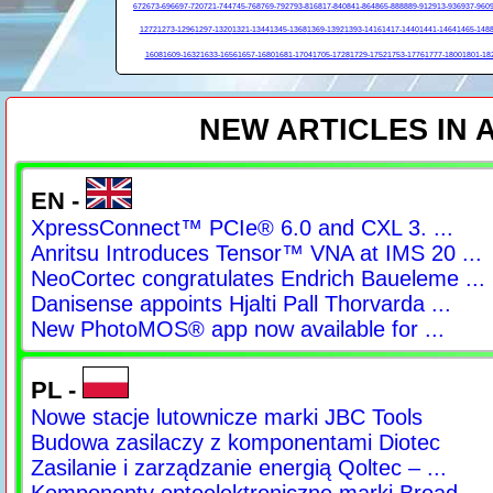
672
673-696
697-720
721-744
745-768
769-792
793-816
817-840
841-864
865-888
889-912
913-936
937-960
1272
1273-1296
1297-1320
1321-1344
1345-1368
1369-1392
1393-1416
1417-1440
1441-1464
1465-148
1608
1609-1632
1633-1656
1657-1680
1681-1704
1705-1728
1729-1752
1753-1776
1777-1800
1801-18
NEW ARTICLES IN
EN -
XpressConnect™ PCIe® 6.0 and CXL 3. ...
Anritsu Introduces Tensor™ VNA at IMS 20 ...
NeoCortec congratulates Endrich Baueleme ...
Danisense appoints Hjalti Pall Thorvarda ...
New PhotoMOS® app now available for ...
PL -
Nowe stacje lutownicze marki JBC Tools
Budowa zasilaczy z komponentami Diotec
Zasilanie i zarządzanie energią Qoltec – ...
Komponenty optoelektroniczne marki Broad ...