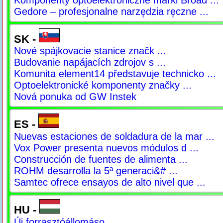
Gedore – profesjonalne narzędzia ręczne ...
SK -
Nové spájkovacie stanice značk ...
Budovanie napájacích zdrojov s ...
Komunita element14 představuje technicko ...
Optoelektronické komponenty značky ...
Nová ponuka od GW Instek
ES -
Nuevas estaciones de soldadura de la mar ...
Vox Power presenta nuevos módulos d ...
Construcción de fuentes de alimenta ...
ROHM desarrolla la 5ª generaci&# ...
Samtec ofrece ensayos de alto nivel que ...
HU -
Új forrasztóállomáso ...