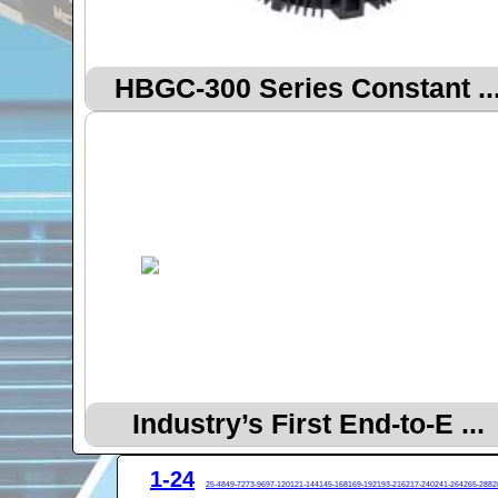
HBGC-300 Series Constant ..
Industry’s First End-to-E ...
1-24
25-48
49-72
73-96
97-120
121-144
145-168
169-192
193-216
217-240
241-264
265-288
2