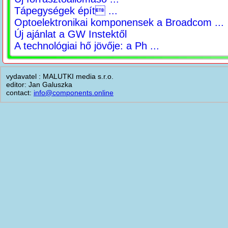
Tápegységek épít ...
Optoelektronikai komponensek a Broadcom ...
Új ajánlat a GW Instektől
A technológiai hő jövője: a Ph ...
vydavatel : MALUTKI media s.r.o.
editor: Jan Galuszka
contact:
info@components.online