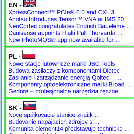
EN -
XpressConnect™ PCIe® 6.0 and CXL 3. ...
Anritsu Introduces Tensor™ VNA at IMS 20 ...
NeoCortec congratulates Endrich Baueleme ...
Danisense appoints Hjalti Pall Thorvarda ...
New PhotoMOS® app now available for ...
PL -
Nowe stacje lutownicze marki JBC Tools
Budowa zasilaczy z komponentami Diotec
Zasilanie i zarządzanie energią Qoltec – ...
Komponenty optoelektroniczne marki Broad ...
Gedore – profesjonalne narzędzia ręczne ...
SK -
Nové spájkovacie stanice značk ...
Budovanie napájacích zdrojov s ...
Komunita element14 představuje technicko ...