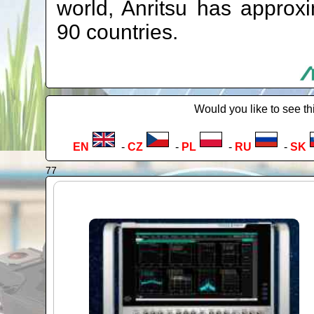
world, Anritsu has approx
90 countries.
Would you like to see th
EN
-
CZ
-
PL
-
RU
-
SK
77