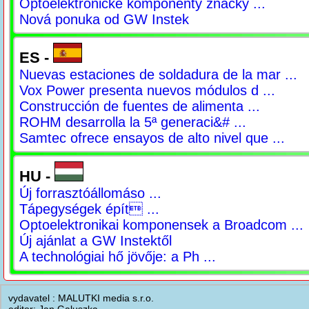
Optoelektronické komponenty značky ...
Nová ponuka od GW Instek
ES -
Nuevas estaciones de soldadura de la mar ...
Vox Power presenta nuevos módulos d ...
Construcción de fuentes de alimenta ...
ROHM desarrolla la 5ª generaci&# ...
Samtec ofrece ensayos de alto nivel que ...
HU -
Új forrasztóállomáso ...
Tápegységek épít ...
Optoelektronikai komponensek a Broadcom ...
Új ajánlat a GW Instektől
A technológiai hő jövője: a Ph ...
vydavatel : MALUTKI media s.r.o.
editor: Jan Galuszka