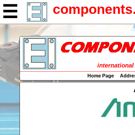
components.
☰
international
Home Page
Addre