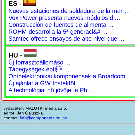
ES -
Nuevas estaciones de soldadura de la mar ...
Vox Power presenta nuevos módulos d ...
Construcción de fuentes de alimenta ...
ROHM desarrolla la 5ª generaci&# ...
Samtec ofrece ensayos de alto nivel que ...
HU -
Új forrasztóállomáso ...
Tápegységek épít ...
Optoelektronikai komponensek a Broadcom ...
Új ajánlat a GW Instektől
A technológiai hő jövője: a Ph ...
vydavatel : MALUTKI media s.r.o.
editor: Jan Galuszka
contact:
info@components.online