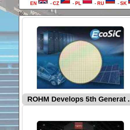
EN
-
CZ
-
PL
-
RU
-
SK
10
ROHM Develops 5th Generat ..