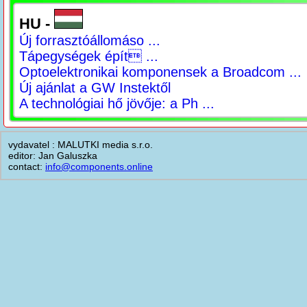
HU -
Új forrasztóállomáso ...
Tápegységek épít ...
Optoelektronikai komponensek a Broadcom ...
Új ajánlat a GW Instektől
A technológiai hő jövője: a Ph ...
vydavatel : MALUTKI media s.r.o.
editor: Jan Galuszka
contact:
info@components.online