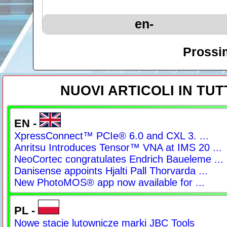
en-
Prossim
NUOVI ARTICOLI IN TUT
EN -
XpressConnect™ PCIe® 6.0 and CXL 3. ...
Anritsu Introduces Tensor™ VNA at IMS 20 ...
NeoCortec congratulates Endrich Baueleme ...
Danisense appoints Hjalti Pall Thorvarda ...
New PhotoMOS® app now available for ...
PL -
Nowe stacje lutownicze marki JBC Tools