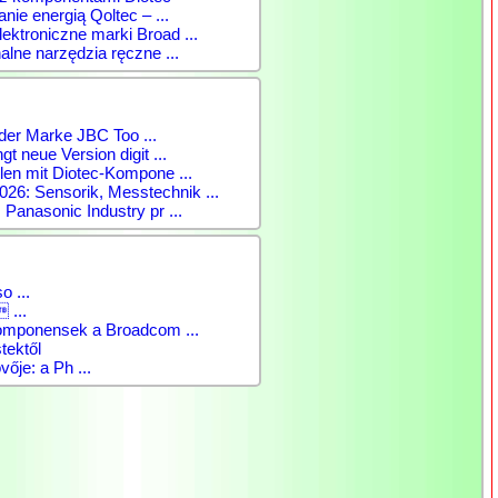
anie energią Qoltec – ...
ktroniczne marki Broad ...
alne narzędzia ręczne ...
der Marke JBC Too ...
gt neue Version digit ...
len mit Diotec-Kompone ...
: Sensorik, Messtechnik ...
 Panasonic Industry pr ...
o ...
 ...
komponensek a Broadcom ...
tektől
vője: a Ph ...