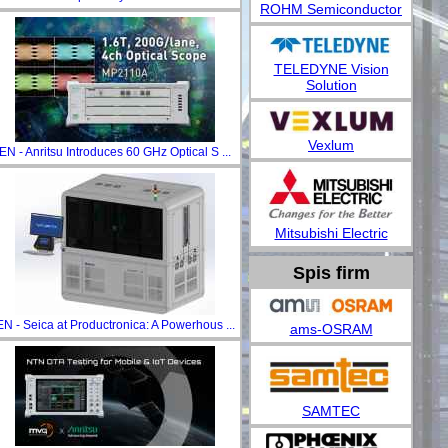
ROHM Semiconductor
TELEDYNE Vision
Solution
Vexlum
EN - Anritsu Introduces 60 GHz Optical S ...
Mitsubishi Electric
Spis firm
EN - Seica at Productronica: A Powerhous ...
ams-OSRAM
SAMTEC