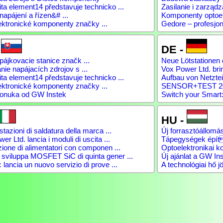
a element14 představuje technicko ...
Zasilanie i zarządz
napájení a řízen&# ...
Komponenty optoele
ektronické komponenty značky ...
Gedore – profesjon
-
DE -
ájkovacie stanice značk ...
Neue Lötstationen 
ie napájacích zdrojov s ...
Vox Power Ltd. brin
a element14 představuje technicko ...
Aufbau von Netztei
ektronické komponenty značky ...
SENSOR+TEST 2026
onuka od GW Instek
Switch your Smart:
HU -
tazioni di saldatura della marca ...
Új forrasztóállomás
er Ltd. lancia i moduli di uscita ...
Tápegységek épít
ione di alimentatori con componen ...
Optoelektronikai 
viluppa MOSFET SiC di quinta gener ...
Új ajánlat a GW Ins
lancia un nuovo servizio di prove ...
A technológiai hő jö