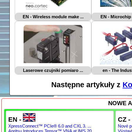
EN - Wireless module make ...
EN - Microchip 
Laserowe czujniki pomiaro ...
en - The Indust
Następne artykuły z
Ko
NOWE A
EN -
CZ -
XpressConnect™ PCIe® 6.0 and CXL 3. ...
Nové pá
Anritsu Introduces Tensor™ VNA at IMS 20 ...
Výstav