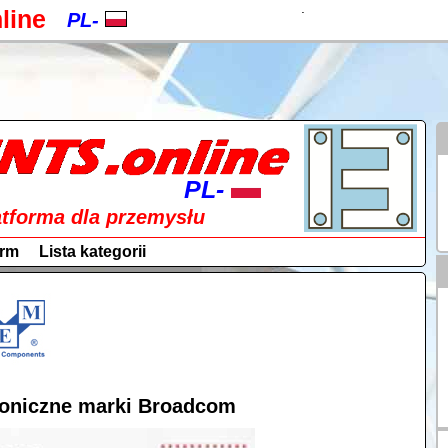
.
line
PL-
EN-
CZ-
a
PL-
RU-
PL-
tforma dla przemysłu
SK-
EN-
irm
Lista kategorii
DE-
CZ-
ES-
PL-
IT-
RU-
HU-
oniczne marki Broadcom
SK-
FR-