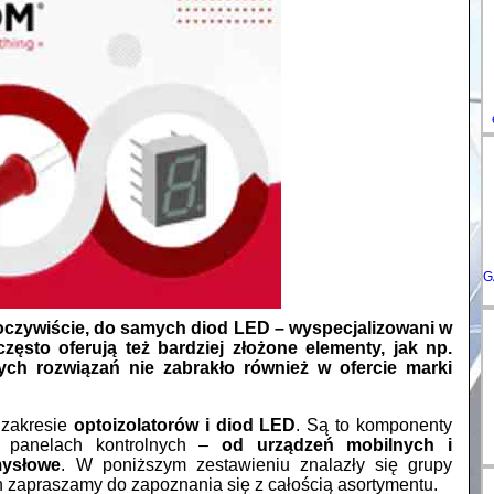
DE-
ES-
IT-
HU-
FR-
G
 oczywiście, do samych diod LED – wyspecjalizowani w
zęsto oferują też bardziej złożone elementy, jak np.
ch rozwiązań nie zabrakło również w ofercie marki
zakresie
optoizolatorów i diod LED
. Są to komponenty
i panelach kontrolnych –
od urządzeń mobilnych i
mysłowe
. W poniższym zestawieniu znalazły się grupy
h zapraszamy do zapoznania się z całością asortymentu.