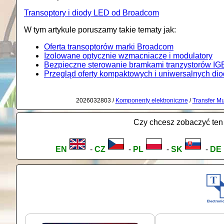
Transoptory i diody LED od Broadcom
W tym artykule poruszamy takie tematy jak:
Oferta transoptorów marki Broadcom
Izolowane optycznie wzmacniacze i modulatory
Bezpieczne sterowanie bramkami tranzystorów IG
Przegląd oferty kompaktowych i uniwersalnych dio
2026032803 /
Komponenty elektroniczne
/
Transfer Mul
Czy chcesz zobaczyć ten 
EN
-
CZ
-
PL
-
SK
-
DE