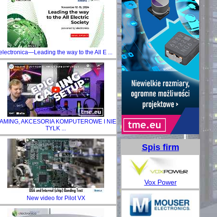
electronica—Leading the way to the All E ...
AMING, AKCESORIA KOMPUTEROWE I NIE
TYLK ...
Spis firm
Vox Power
New video for Pilot VX