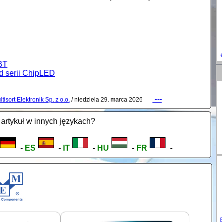
BT
d serii ChipLED
---
tisort Elektronik Sp. z o.o.
/ niedziela 29. marca 2026
artykuł w innych językach?
-
ES
-
IT
-
HU
-
FR
-