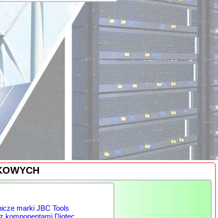
YKOWYCH
nicze marki JBC Tools
 z komponentami Diotec