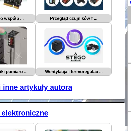
 współp ...
Przegląd czujników f ...
ki pomiaro ...
Wentylacja i termoregulac ...
i inne artykuły autora
elektroniczne