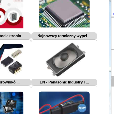
elektronic ...
Najnowszy termiczny wypeł ...
rownikó ...
EN - Panasonic Industry l ...