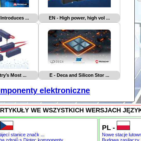
Introduces ...
EN - High power, high vol ...
ry’s Most ...
E - Deca and Silicon Stor ...
mponenty elektroniczne
RTYKUŁY WE WSZYSTKICH WERSJACH JĘZ
PL -
jecí stanice značk ...
Nowe stacje lutow
ba zdrojů s Diotec komponenty
Budowa zasilaczy