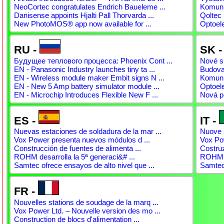
NeoCortec congratulates Endrich Baueleme ...
Komunit
Danisense appoints Hjalti Pall Thorvarda ...
Qoltec 
New PhotoMOS® app now available for ...
Optoel
RU -
SK 
Будущее теплового процесса: Phoenix Cont ...
Nové sp
EN - Panasonic Industry launches tiny ta ...
Budovan
EN - Wireless module maker Embit signs N ...
Komunit
EN - New 5 Amp battery simulator module ...
Optoel
EN - Microchip Introduces Flexible New F ...
Nová p
ES -
IT -
Nuevas estaciones de soldadura de la mar ...
Nuove s
Vox Power presenta nuevos módulos d ...
Vox Pow
Construcción de fuentes de alimenta ...
Costruz
ROHM desarrolla la 5ª generaci&# ...
ROHM s
Samtec ofrece ensayos de alto nivel que ...
Samtec 
FR -
Nouvelles stations de soudage de la marq ...
Vox Power Ltd. – Nouvelle version des mo ...
Construction de blocs d'alimentation ...