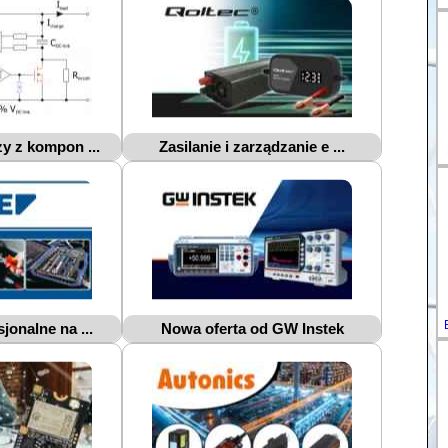
y z kompon ...
Zasilanie i zarządzanie e ...
jonalne na ...
Nowa oferta od GW Instek