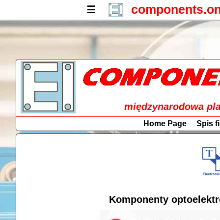
components.on
☰
międzynarodowa pla
Home Page
Spis f
Komponenty optoelektr