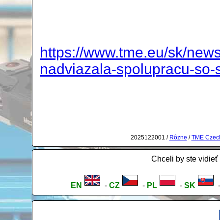
https://www.tme.eu/sk/new
nadviazala-spolupracu-so-
2025122001 /
Rôzne
/
TME Czech 
Chceli by ste vidieť
EN
-
CZ
-
PL
-
SK