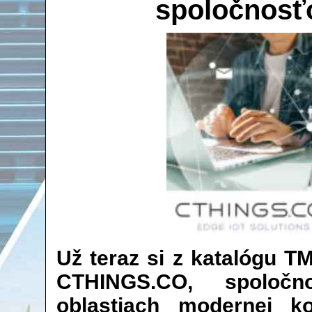
spoločnos
Už teraz si z katalógu T
CTHINGS.CO, spoločn
oblastiach modernej ko