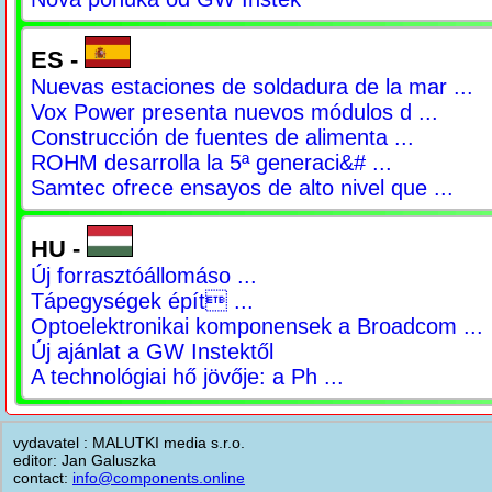
ES -
Nuevas estaciones de soldadura de la mar ...
Vox Power presenta nuevos módulos d ...
Construcción de fuentes de alimenta ...
ROHM desarrolla la 5ª generaci&# ...
Samtec ofrece ensayos de alto nivel que ...
HU -
Új forrasztóállomáso ...
Tápegységek épít ...
Optoelektronikai komponensek a Broadcom ...
Új ajánlat a GW Instektől
A technológiai hő jövője: a Ph ...
vydavatel : MALUTKI media s.r.o.
editor: Jan Galuszka
contact:
info@components.online