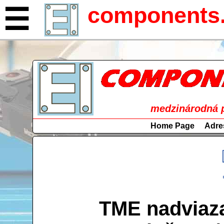
components.
☰
medzinárodná p
Home Page
Adres
TME nadviaza