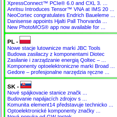
XpressConnect™ PCIe® 6.0 and CXL 3. ...
Anritsu Introduces Tensor™ VNA at IMS 20 ...
NeoCortec congratulates Endrich Baueleme ...
Danisense appoints Hjalti Pall Thorvarda ...
New PhotoMOS® app now available for ...
PL -
Nowe stacje lutownicze marki JBC Tools
Budowa zasilaczy z komponentami Diotec
Zasilanie i zarządzanie energią Qoltec – ...
Komponenty optoelektroniczne marki Broad ...
Gedore – profesjonalne narzędzia ręczne ...
SK -
Nové spájkovacie stanice značk ...
Budovanie napájacích zdrojov s ...
Komunita element14 představuje technicko ...
Optoelektronické komponenty značky ...
Nová ponuka od GW Instek