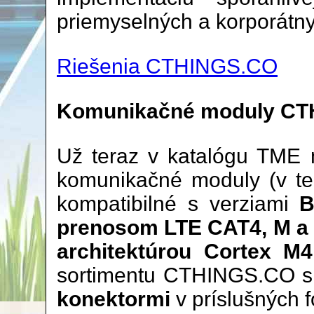
priemyselných a korporátny
Riešenia CTHINGS.CO
Komunikačné moduly C
Už teraz v katalógu TME 
komunikačné moduly (v te
kompatibilné s verziami
B
prenosom LTE CAT4, M a
architektúrou Cortex M
sortimentu CTHINGS.CO 
konektormi
v príslušných 