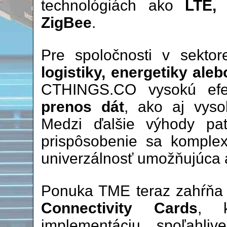
technológiách ako
LTE,
ZigBee
.
Pre spoločnosti v sekto
logistiky, energetiky aleb
CTHINGS.CO vysokú efe
prenos dát
, ako aj vyso
Medzi ďalšie výhody pat
prispôsobenie sa komple
univerzálnosť umožňujúca 
Ponuka TME teraz zahŕň
Connectivity Cards
, k
implementáciu spoľahlive